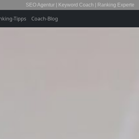
SEO Agentur | Keyword Coach | Ranking Experte
nking-Tipps
Coach-Blog